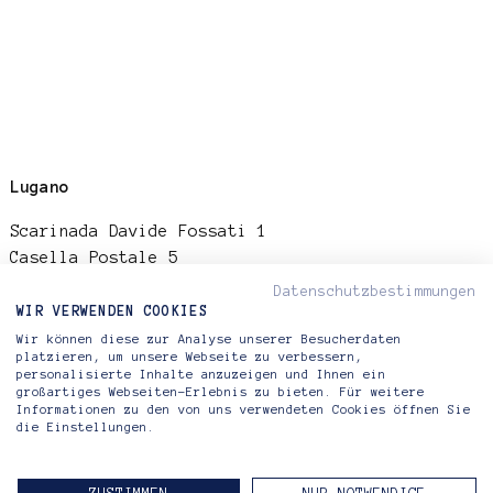
Lugano
Scarinada Davide Fossati 1
Casella Postale 5
6922 Morcote
Datenschutzbestimmungen
Switzerland
WIR VERWENDEN COOKIES
Wir können diese zur Analyse unserer Besucherdaten
platzieren, um unsere Webseite zu verbessern,
personalisierte Inhalte anzuzeigen und Ihnen ein
großartiges Webseiten-Erlebnis zu bieten. Für weitere
Informationen zu den von uns verwendeten Cookies öffnen Sie
Riva di Morcote Fine Arts
die Einstellungen.
Lugano — Berlin