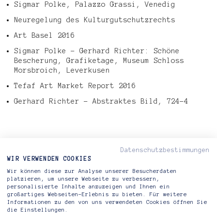
Sigmar Polke, Palazzo Grassi, Venedig
Neuregelung des Kulturgutschutzrechts
Art Basel 2016
Sigmar Polke – Gerhard Richter: Schöne
Bescherung, Grafiketage, Museum Schloss
Morsbroich, Leverkusen
Tefaf Art Market Report 2016
Gerhard Richter – Abstraktes Bild, 724-4
Datenschutzbestimmungen
< VORHERIGER ARTIKEL
WIR VERWENDEN COOKIES
NÄCHSTER ARTIKEL >
Wir können diese zur Analyse unserer Besucherdaten
platzieren, um unsere Webseite zu verbessern,
personalisierte Inhalte anzuzeigen und Ihnen ein
großartiges Webseiten-Erlebnis zu bieten. Für weitere
Informationen zu den von uns verwendeten Cookies öffnen Sie
Riva di Morcote Fine Arts
die Einstellungen.
Lugano — Berlin