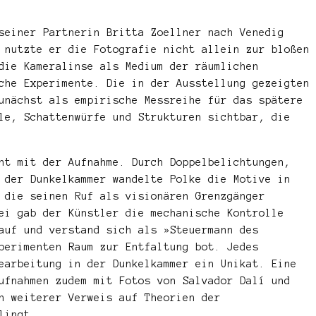
seiner Partnerin Britta Zoellner nach Venedig
 nutzte er die Fotografie nicht allein zur bloßen
die Kameralinse als Medium der räumlichen
sche Experimente. Die in der Ausstellung gezeigten
unächst als empirische Messreihe für das spätere
le, Schattenwürfe und Strukturen sichtbar, die
ht mit der Aufnahme. Durch Doppelbelichtungen,
 der Dunkelkammer wandelte Polke die Motive in
 die seinen Ruf als visionären Grenzgänger
ei gab der Künstler die mechanische Kontrolle
 auf und verstand sich als »Steuermann des
perimenten Raum zur Entfaltung bot. Jedes
earbeitung in der Dunkelkammer ein Unikat. Eine
ufnahmen zudem mit Fotos von Salvador Dalí und
n weiterer Verweis auf Theorien der
lingt.