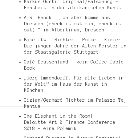
Markus Gunti: Original/Fälschung –
Echtheit in der afrikanischen Kunst
A.R. Penck: „Ich aber komme aus
Dresden (check it out man, check it
out).“ im Albertinum, Dresden
Baselitz – Richter – Polke – Kiefer:
Die jungen Jahre der Alten Meister in
der Staatsgalerie Stuttgart
Café Deutschland – kein Coffee Table
Book
„Jörg Immendorff: Für alle Lieben in
der Welt“ im Haus der Kunst in
München
Tizian/Gerhard Richter im Palazzo Te,
Mantua
The Elephant in the Room!
Deloitte Art & Finance Conference
2018 – eine Polemik