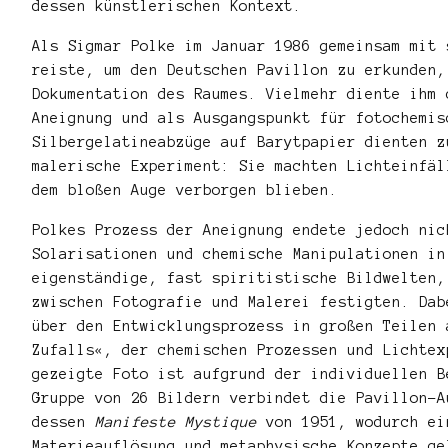
dessen künstlerischen Kontext.
Als Sigmar Polke im Januar 1986 gemeinsam mit 
reiste, um den Deutschen Pavillon zu erkunden,
Dokumentation des Raumes. Vielmehr diente ihm 
Aneignung und als Ausgangspunkt für fotochemi
Silbergelatineabzüge auf Barytpapier dienten z
malerische Experiment: Sie machten Lichteinfäl
dem bloßen Auge verborgen blieben.
Polkes Prozess der Aneignung endete jedoch nic
Solarisationen und chemische Manipulationen in
eigenständige, fast spiritistische Bildwelten,
zwischen Fotografie und Malerei festigten. Dab
über den Entwicklungsprozess in großen Teilen
Zufalls«, der chemischen Prozessen und Lichtex
gezeigte Foto ist aufgrund der individuellen B
Gruppe von 26 Bildern verbindet die Pavillon-A
dessen
Manifeste Mystique
von 1951, wodurch ei
Materieauflösung und metaphysische Konzepte ge