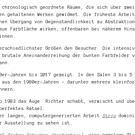
 chronologisch geordnete Räume, die sich über zwei
nen gehaltenen Werken gewidmet. Die früheste Arbei
inen Übergang von Gegenständlichkeit zu Abstraktio
aue Farbfläche wirken, offenbaren bei näherem Hins
innen.
rschiedlichster Größen den Besucher. Die intensiv
 brutale Aneinanderreihung der bunten Farbfelder v
ann.
70er-Jahren bis 2017 gezeigt. In den Sälen 3 bis 5
aus den 1980er-Jahren – darunter mehrere kleinfor
nnern.
b 1983 das Auge. Richter schabt, verwischt und übe
perfektes Rätsel.
ter langen, computergenerierten Arbeit
Strip
domini
r Ausstellung zu sehen ist.
ohl
Sieben Scheiben (Kartenhaus)
,
eine komplexe Gla