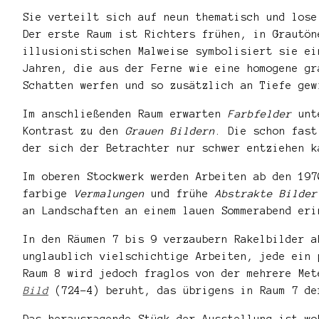
Sie verteilt sich auf neun thematisch und lose
Der erste Raum ist Richters frühen, in Grautö
illusionistischen Malweise symbolisiert sie e
Jahren, die aus der Ferne wie eine homogene gr
Schatten werfen und so zusätzlich an Tiefe gew
Im anschließenden Raum erwarten
Farbfelder
unte
Kontrast zu den
Grauen Bildern
. Die schon fast
der sich der Betrachter nur schwer entziehen k
Im oberen Stockwerk werden Arbeiten ab den 19
farbige
Vermalungen
und frühe
Abstrakte Bilder
an Landschaften an einem lauen Sommerabend eri
In den Räumen 7 bis 9 verzaubern Rakelbilder a
unglaublich vielschichtige Arbeiten, jede ein 
Raum 8 wird jedoch fraglos von der mehrere Me
Bild
(724-4) beruht, das übrigens in Raum 7 de
Das herausragende Stück der Ausstellung ist w