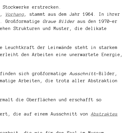
 Stockwerke erstrecken.
t,
Vorhang
, stammt aus dem Jahr 1964. In ihrer
n. Großformatige
Graue Bilder
aus den 1970-er
ehen Strukturen und Muster, die delikate
e Leuchtkraft der Leinwände steht in starkem
erleiht den Arbeiten eine unerwartete Energie,
 finden sich großformatige
Ausschnitt
-Bilder,
matige Arbeiten, die trotz aller Abstraktion
rmalt die Oberflächen und erschafft so
ert, die auf einem Ausschnitt von
Abstraktes
sarbeit, die wie für den Saal im Museum