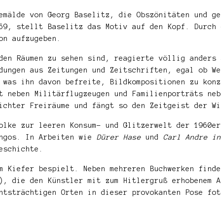
emälde von Georg Baselitz, die Obszönitäten und ge
69, stellt Baselitz das Motiv auf den Kopf. Durch 
on aufzugeben.
den Räumen zu sehen sind, reagierte völlig anders 
dungen aus Zeitungen und Zeitschriften, egal ob We
 was ihn davon befreite, Bildkompositionen zu konz
t neben Militärflugzeugen und Familienporträts neb
ichter Freiräume und fängt so den Zeitgeist der Wi
olke zur leeren Konsum- und Glitzerwelt der 1960er
ingos. In Arbeiten wie
Dürer Hase
und
Carl Andre in
eschichte.
m Kiefer bespielt. Neben mehreren Buchwerken finde
, die den Künstler mit zum Hitlergruß erhobenem A
htsträchtigen Orten in dieser provokanten Pose fot