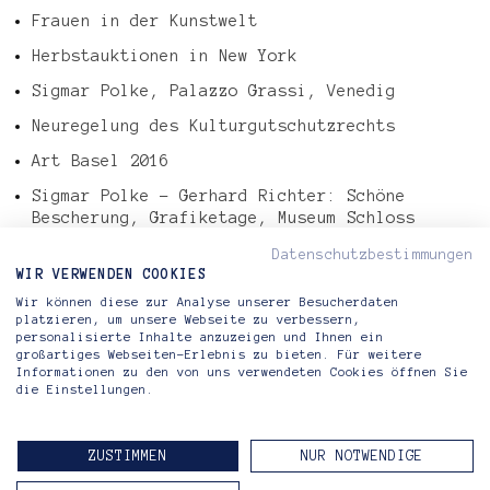
Frauen in der Kunstwelt
Herbstauktionen in New York
Sigmar Polke, Palazzo Grassi, Venedig
Neuregelung des Kulturgutschutzrechts
Art Basel 2016
Sigmar Polke – Gerhard Richter: Schöne
Bescherung, Grafiketage, Museum Schloss
Morsbroich, Leverkusen
Datenschutzbestimmungen
Tefaf Art Market Report 2016
WIR VERWENDEN COOKIES
Wir können diese zur Analyse unserer Besucherdaten
Gerhard Richter – Abstraktes Bild, 724-4
platzieren, um unsere Webseite zu verbessern,
personalisierte Inhalte anzuzeigen und Ihnen ein
großartiges Webseiten-Erlebnis zu bieten. Für weitere
Informationen zu den von uns verwendeten Cookies öffnen Sie
Riva di Morcote Fine Arts
die Einstellungen.
Lugano — Berlin
ZUSTIMMEN
NUR NOTWENDIGE
KONTAKT
IMPRESSUM