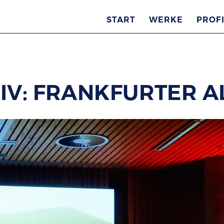
START
WERKE
PROFI
V: FRANKFURTER A