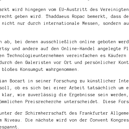
arkt wird hingegen vom EU-Austritt des Vereinigten
recht geben wird. Thaddaeus Ropac bemerkt, dass de
 nicht nur durch internationale Messen, sondern au
n ab, bei denen ausschließlich online geboten werd
rtsy und andere auf den Online-Handel angelegte Pl
en Technologieunternehmen vereinfachen es Käufern 
durch den Galeristen vor Ort und persönlicher Kont
 bloßes Konsumgut wahrgenommen.
ian Bocart in seiner Forschung zu künstlicher Inte
soll, ob es sich bei einer Arbeit tatsächlich um e
 klar, wie zuverlässig die Ergebnisse sein werden,
ömmlichen Preisrecherche unterscheidet. Diese Fors
unter der Schirmherrschaft des Frankfurter Allgeme
m Niveau. Die nächste wird von der Convent Kongres
espannt.