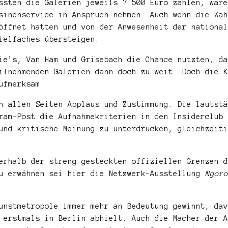
ssten die Galerien jeweils 7.500 Euro zahlen, ware
sinenservice in Anspruch nehmen. Auch wenn die Zah
öffnet hatten und von der Anwesenheit der national
ielfaches übersteigen.
ie’s, Van Ham und Grisebach die Chance nutzten, da
ilnehmenden Galerien dann doch zu weit. Doch die K
ufmerksam.
n allen Seiten Applaus und Zustimmung. Die lautstä
ram-Post die Aufnahmekriterien in den Insiderclub 
und kritische Meinung zu unterdrücken, gleichzeiti
erhalb der streng gesteckten offiziellen Grenzen d
zu erwähnen sei hier die Netzwerk-Ausstellung
Ngoro
unstmetropole immer mehr an Bedeutung gewinnt, dav
 erstmals in Berlin abhielt. Auch die Macher der A