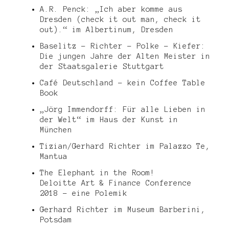
A.R. Penck: „Ich aber komme aus
Dresden (check it out man, check it
out).“ im Albertinum, Dresden
Baselitz – Richter – Polke – Kiefer:
Die jungen Jahre der Alten Meister in
der Staatsgalerie Stuttgart
Café Deutschland – kein Coffee Table
Book
„Jörg Immendorff: Für alle Lieben in
der Welt“ im Haus der Kunst in
München
Tizian/Gerhard Richter im Palazzo Te,
Mantua
The Elephant in the Room!
Deloitte Art & Finance Conference
2018 – eine Polemik
Gerhard Richter im Museum Barberini,
Potsdam