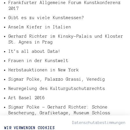
Frankfurter Allgemeine Forum Kunstkonferenz
2017
Gibt es zu viele Kunstmessen?
Anselm Kiefer in Italien
Gerhard Richter im Kinsky-Palais und Kloster
St. Agnes in Prag
It’s all about Data!
Frauen in der Kunstwelt
Herbstauktionen in New York
Sigmar Polke, Palazzo Grassi, Venedig
Neuregelung des Kulturgutschutzrechts
Art Basel 2016
Sigmar Polke – Gerhard Richter: Schöne
Bescherung, Grafiketage, Museum Schloss
Morsbroich, Leverkusen
Datenschutzbestimmungen
Tefaf Art Market Report 2016
WIR VERWENDEN COOKIES