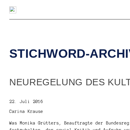
STICHWORD-ARCHI
NEUREGELUNG DES KUL
22. Juli 2016
Carina Krause
Was Monika Grütters, Beauftragte der Bundesreg
festzuhalten, der soviel Kritik und Aufruhr ve