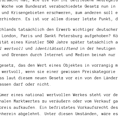
 Woche vom Bundesrat verabschiedete Gesetz nun in 
 und Krisengebieten erschweren, zum anderen soll e
erhindern. Es ist vor allem dieser letzte Punkt, d
chlands tatsächlich den Erwerb wichtiger deutscher
 London, Paris und Sankt Petersburg aufgehoben? Kö
ität eines Künstler 500 Jahre später tatsächlich a
l wertvoll
und
identitätsstiftend
in der heutigen 
 und Grenzen durch Internet und Medien beinah nur 
gesetz, das den Wert eines Objektes in vorrangig m
 wertvoll, wenn sie einer gewissen Preiskategorie 
ss laut diesem neuen Gesetz vor ein von den Länder
assen darf oder nicht.
ümer eines national wertvollen Werkes steht vor de
nalen Marktwertes zu veräußern oder vom Verkauf ga
preis aufkaufen. Ein befristetes Vorkaufsrecht des
nherein abgelehnt. Unter diesen Umständen, wäre es