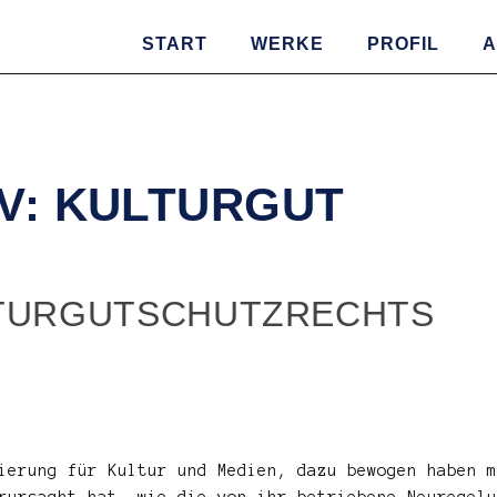
START
WERKE
PROFIL
A
V: KULTURGUT
TURGUTSCHUTZRECHTS
ierung für Kultur und Medien, dazu bewogen haben m
rursacht hat, wie die von ihr betriebene Neuregelu