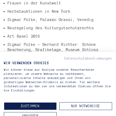
Frauen in der Kunstwelt
Herbstauktionen in New York
Sigmar Polke, Palazzo Grassi, Venedig
Neuregelung des Kulturgutschutzrechts
Art Basel 2016
Sigmar Polke – Gerhard Richter: Schöne
Bescherung, Grafiketage, Museum Schloss
Morsbroich, Leverkusen
Datenschutzbestimmungen
Tefaf Art Market Report 2016
WIR VERWENDEN COOKIES
Wir können diese zur Analyse unserer Besucherdaten
Gerhard Richter – Abstraktes Bild, 724-4
platzieren, um unsere Webseite zu verbessern,
personalisierte Inhalte anzuzeigen und Ihnen ein
großartiges Webseiten-Erlebnis zu bieten. Für weitere
Informationen zu den von uns verwendeten Cookies öffnen Sie
Riva di Morcote Fine Arts
die Einstellungen.
Lugano — Berlin
ZUSTIMMEN
NUR NOTWENDIGE
KONTAKT
IMPRESSUM
DATENSCHUTZERKLÄRUNG