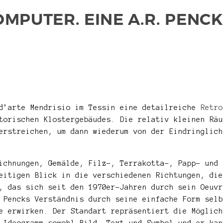
MPUTER. EINE A.R. PENCK
 d’arte Mendrisio im Tessin eine detailreiche
Retro
torischen Klostergebäudes. Die relativ kleinen Räu
erstreichen, um dann wiederum von der Eindringlich
ichnungen, Gemälde, Filz-, Terrakotta-, Papp- und 
eitigen Blick in die verschiedenen Richtungen, die
, das sich seit den 1970er-Jahren durch sein Oeuvr
 Pencks Verständnis durch seine einfache Form selb
e erwirken. Der Standart repräsentiert die Möglich
 Ideogramm sowohl Bild, Text und Symbol und er kan