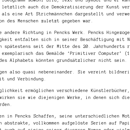
 letztlich auch die Demokratisierung der Kunst ver
 als eine Art Strichmännchen dargestellt und verwe
on des Menschen zuletzt gegeben war.
e andere Richtung in Pencks Werk. Pencks Hingezoge
gkeit entfalten sich in seiner Beschäftigung mit N
h spätestens seit der Mitte des 20. Jahrhunderts r
 exemplarisch das Gemälde ‘Primitiver Computer’ (1
des Alphabets könnten grundsätzlicher nicht sein.
gen also quasi nebeneinander. Sie vereint bildneri
it und Verbindung.
glichkeit ermöglichen verschiedene Künstlerbücher,
wirken sie wie diejenigen Werke, in denen sich die
rden.
en in Pencks Schaffen, seine unterschiedlichen Mot
h abstrakte, vollkommen aufgelöste Serien auf Papi
t auch auf einige seiner diversen Namen oder vielm